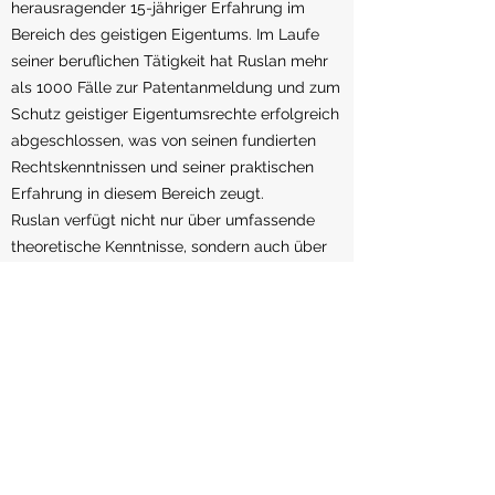
herausragender 15-jähriger Erfahrung im
Bereich des geistigen Eigentums. Im Laufe
seiner beruflichen Tätigkeit hat Ruslan mehr
als 1000 Fälle zur Patentanmeldung und zum
Schutz geistiger Eigentumsrechte erfolgreich
abgeschlossen, was von seinen fundierten
Rechtskenntnissen und seiner praktischen
Erfahrung in diesem Bereich zeugt.
Ruslan verfügt nicht nur über umfassende
theoretische Kenntnisse, sondern auch über
praktische Fähigkeiten, die es ihm
ermöglichen, selbst komplexeste Probleme
im Patentrecht effektiv zu lösen. Seine
Professionalität, seine Liebe zum Detail und
seine Fähigkeit, mögliche Risiken
vorherzusehen, machen ihn zu einem
unverzichtbaren Spezialisten für Mandanten,
die ihre Innovationen und geistigen
Entwicklungen schützen möchten.