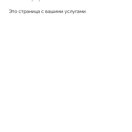
Это страница с вашими услугами.
Она отлично подходит для
размещения информации об
услугах, которые вы
предоставляете. Кликните здесь
дважды, чтобы отредактировать
контент и добавить все
необходимые подробности.
Работайте
с нами